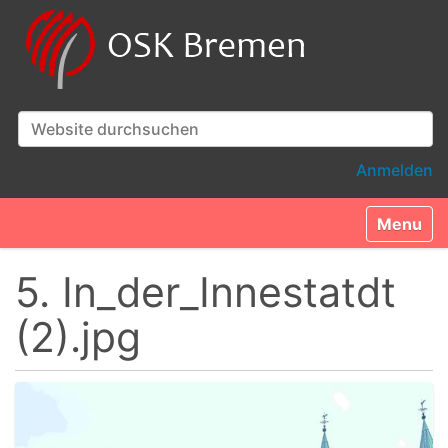
Website durchsuchen
Erweiterte Suche…
Anmelden
Toggle n
5. In_der_Innestatdt
(2).jpg