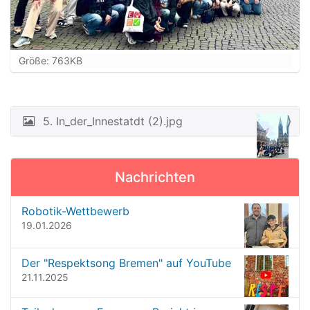
Z
Größe: 763KB
e
i
g
e
5. In_der_Innestatdt (2).jpg
N
B
a
i
l
v
d
Nachrichten
i
i
n
g
Robotik-Wettbewerb
v
a
19.01.2026
o
t
l
l
i
Der "Respektsong Bremen" auf YouTube
e
o
21.11.2025
r
G
n
r