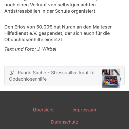
noch einen Verkauf von selbstgemachten
Antistressbällen in der Schule organisiert.
Den Erlös von 50,00€ hat Nuran an den Malteser
Hilfsdienst e.V. gespendet, der sich auch für die
Obdachlosenhilfe einsetzt.
Text und Foto: J. Wirbel
Runde Sache - Stressballverkauf für
N
Obdachlosenhilfe
a
v
i
g
Übersicht
Impressum
a
t
Datenschutz