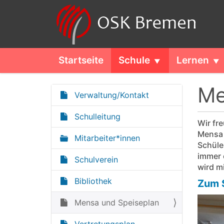
Startseite
Schule
Lernen
Me
Verwaltung/Kontakt
N
a
Schulleitung
Wir fr
v
Mensa 
Mitarbeiter*innen
i
Schüle
g
immer e
Schulverein
a
wird m
t
Bibliothek
Zum 
i
Mensa und Speiseplan
o
n