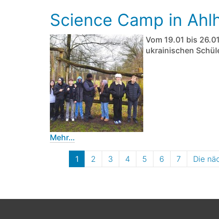
Science Camp in Ahl
Vom 19.01 bis 26.0
ukrainischen Schül
Mehr…
1
2
3
4
5
6
7
Die näc