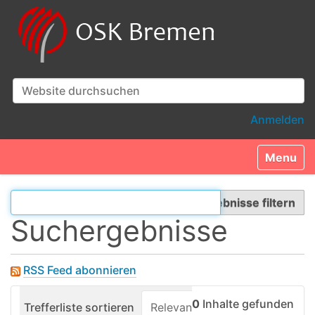
Website durchsuchen
Erweiterte Suche…
Anmelden
Toggle n
Ergebnisse filtern
Suchergebnisse
RSS Feed abonnieren
0
Inhalte gefunden
Trefferliste sortieren
Relevanz
Datum (neueste z