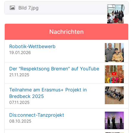
e
Bild 7.jpg
N
B
a
i
l
v
d
Nachrichten
i
i
n
g
Robotik-Wettbewerb
v
a
19.01.2026
o
t
l
l
i
Der "Respektsong Bremen" auf YouTube
e
o
21.11.2025
r
G
n
r
Teilnahme am Erasmus+ Projekt in
ö
Bredbeck 2025
ß
07.11.2025
e
…
Dis:connect-Tanzprojekt
08.10.2025