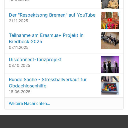
a
o
t
l
l
Der "Respektsong Bremen" auf YouTube
i
e
21.11.2025
o
r
G
n
Teilnahme am Erasmus+ Projekt in
r
Bredbeck 2025
ö
07.11.2025
ß
e
Dis:connect-Tanzprojekt
…
08.10.2025
Runde Sache - Stressballverkauf für
Obdachlosenhilfe
18.06.2025
Weitere Nachrichten…