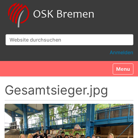
Website durchsuchen
Erweiterte Suche…
Anmelden
Toggle n
Gesamtsieger.jpg