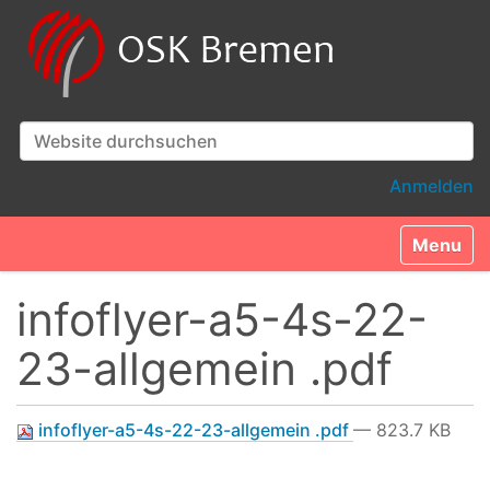
Website durchsuchen
Erweiterte Suche…
Anmelden
Toggle n
infoflyer-a5-4s-22-
23-allgemein .pdf
infoflyer-a5-4s-22-23-allgemein .pdf
— 823.7 KB