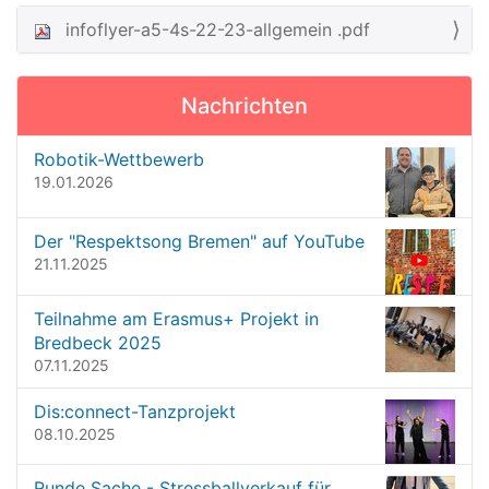
infoflyer-a5-4s-22-23-allgemein .pdf
N
a
v
Nachrichten
i
g
Robotik-Wettbewerb
19.01.2026
a
t
Der "Respektsong Bremen" auf YouTube
i
21.11.2025
o
n
Teilnahme am Erasmus+ Projekt in
Bredbeck 2025
07.11.2025
Dis:connect-Tanzprojekt
08.10.2025
Runde Sache - Stressballverkauf für