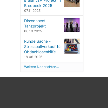
Erasmus+ Projekt in
Bredbeck 2025
07.11.2025
Dis:connect-
Tanzprojekt
08.10.2025
Runde Sache -
Stressballverkauf für
Obdachlosenhilfe
18.06.2025
Weitere Nachrichten…