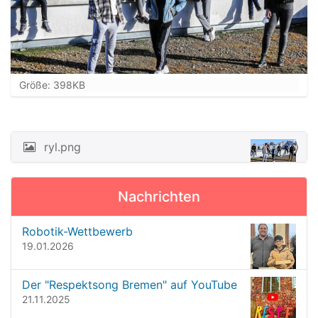
Z
Größe: 398KB
e
i
g
e
ryl.png
N
B
a
i
l
v
Nachrichten
d
i
i
n
g
Robotik-Wettbewerb
v
19.01.2026
a
o
t
l
l
Der "Respektsong Bremen" auf YouTube
i
e
21.11.2025
o
r