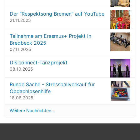
t
l
i
e
Der "Respektsong Bremen" auf YouTube
o
r
21.11.2025
G
n
r
Teilnahme am Erasmus+ Projekt in
ö
Bredbeck 2025
ß
07.11.2025
e
…
Dis:connect-Tanzprojekt
08.10.2025
Runde Sache - Stressballverkauf für
Obdachlosenhilfe
18.06.2025
Weitere Nachrichten…