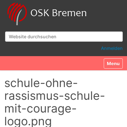
Website durchsuchen
Erweiterte Suche…
Anmelden
Toggle n
schule-ohne-
rassismus-schule-
mit-courage-
logo.png