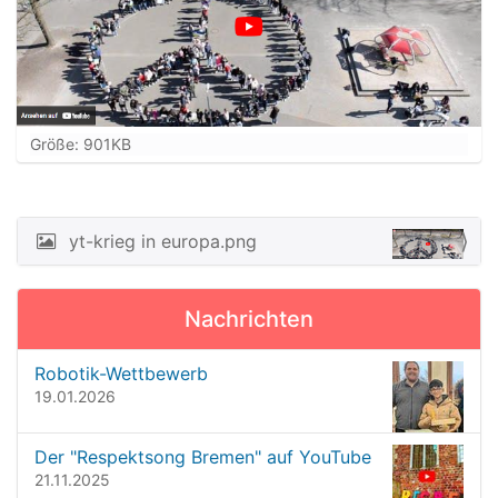
Z
Größe: 901KB
e
i
g
e
yt-krieg in europa.png
N
B
a
i
l
v
Nachrichten
d
i
i
n
g
Robotik-Wettbewerb
v
19.01.2026
a
o
t
l
l
Der "Respektsong Bremen" auf YouTube
i
e
21.11.2025
o