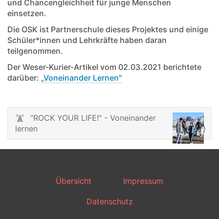
und Chancen­gleichheit für junge Menschen
einsetzen.
Die OSK ist Partnerschule dieses Projektes und einige
Schüler*innen und Lehrkräfte haben daran
teilgenommen.
Der Weser-Kurier-Artikel vom 02.03.2021 berichtete
darüber:
„Voneinander Lernen"
"ROCK YOUR LIFE!" - Voneinander
N
lernen
a
v
i
g
Übersicht
Impressum
a
t
Datenschutz
i