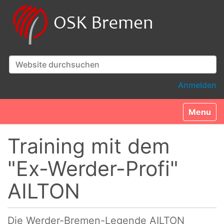
Website durchsuchen
Erweiterte Suche…
Anmelden
Toggle n
Training mit dem
"Ex-Werder-Profi"
AILTON
Die Werder-Bremen-Legende AILTON