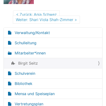
Zurück: Anja Schwez
Weiter: Shari Viola Shah-Zimmer
Verwaltung/Kontakt
N
a
Schulleitung
v
Mitarbeiter*innen
i
g
Birgit Seitz
a
t
Schulverein
i
Bibliothek
o
n
Mensa und Speiseplan
Vertretungsplan