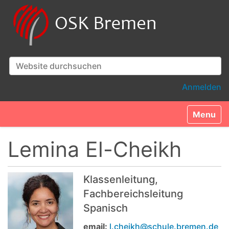
Website durchsuchen
Erweiterte Suche…
Anmelden
Toggle n
Lemina El-Cheikh
Klassenleitung,
Fachbereichsleitung
Spanisch
email:
l.cheikh@schule.bremen.de