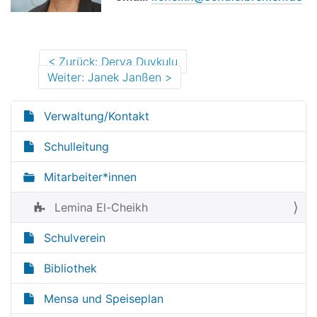
Zurück: Derya Duykulu
Weiter: Janek Janßen
Verwaltung/Kontakt
N
a
Schulleitung
v
Mitarbeiter*innen
i
g
Lemina El-Cheikh
a
t
Schulverein
i
Bibliothek
o
n
Mensa und Speiseplan