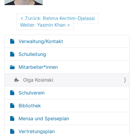
Zurück: Rahma Kechim-Djelassi
Weiter: Yasmin Khan
Verwaltung/Kontakt
N
a
Schulleitung
v
Mitarbeiter*innen
i
g
Olga Kosinski
a
t
Schulverein
i
Bibliothek
o
n
Mensa und Speiseplan
Vertretungsplan