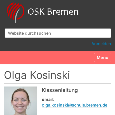
Website durchsuchen
Erweiterte Suche…
Anmelden
Toggle n
Olga Kosinski
Klassenleitung
email:
olga.kosinski@schule.bremen.de