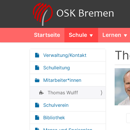
Startseite
Schule
Lernen
Th
Verwaltung/Kontakt
N
a
Schulleitung
v
Mitarbeiter*innen
i
g
Thomas Wulff
a
t
Schulverein
i
Bibliothek
o
n