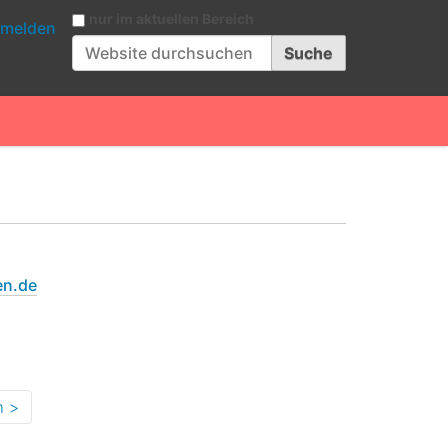
Website durchsuchen
nur im aktuellen Bereich
melden
Erweiterte Suche…
en.de
m