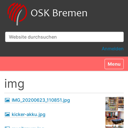
Website durchsuchen
Erweiterte Suche…
Anmelden
Toggle n
img
IMG_20200623_110851.jpg
kicker-akku.jpg