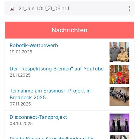
21_Jun.JOU_ZI_06.pdf
N
a
v
Nachrichten
i
g
Robotik-Wettbewerb
19.01.2026
a
t
Der "Respektsong Bremen" auf YouTube
i
21.11.2025
o
n
Teilnahme am Erasmus+ Projekt in
Bredbeck 2025
07.11.2025
Dis:connect-Tanzprojekt
08.10.2025
Runde Sache - Stressballverkauf für