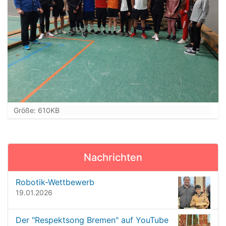
Z
Größe: 610KB
e
i
g
e
Nachrichten
B
i
l
Robotik-Wettbewerb
d
19.01.2026
i
n
Der "Respektsong Bremen" auf YouTube
v