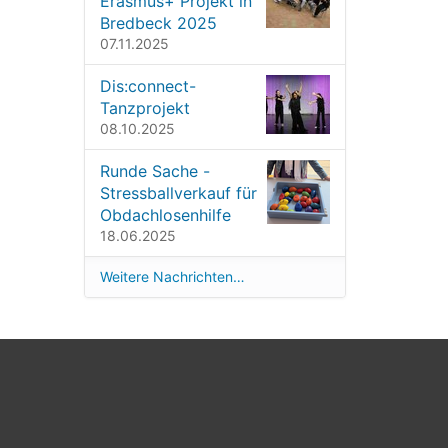
Erasmus+ Projekt in
Bredbeck 2025
07.11.2025
Dis:connect-
Tanzprojekt
08.10.2025
Runde Sache -
Stressballverkauf für
Obdachlosenhilfe
18.06.2025
Weitere Nachrichten…