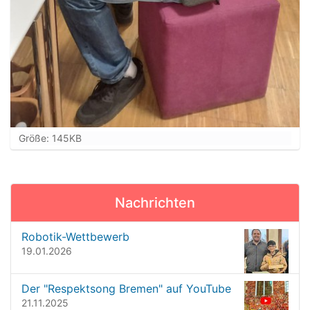
Z
Größe: 145KB
e
i
g
e
Nachrichten
B
i
l
Robotik-Wettbewerb
d
19.01.2026
i
n
Der "Respektsong Bremen" auf YouTube
v
21.11.2025
o