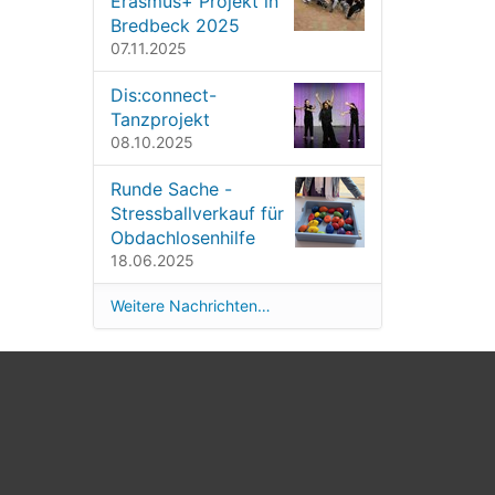
Erasmus+ Projekt in
Bredbeck 2025
07.11.2025
Dis:connect-
Tanzprojekt
08.10.2025
Runde Sache -
Stressballverkauf für
Obdachlosenhilfe
18.06.2025
Weitere Nachrichten…