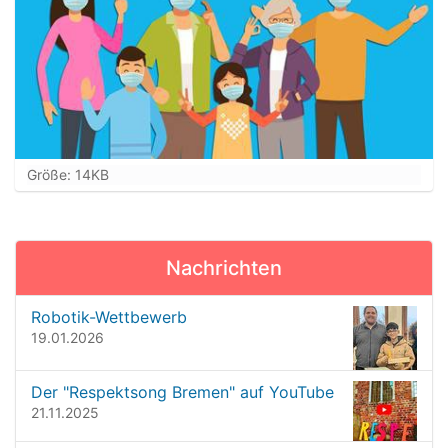
Z
Größe: 14KB
e
i
g
e
Nachrichten
B
i
l
Robotik-Wettbewerb
d
19.01.2026
i
n
Der "Respektsong Bremen" auf YouTube
v
21.11.2025
o
l