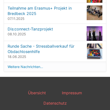
Teilnahme am Erasmus+ Projekt in
Bredbeck 2025
07.11.2025
Dis:connect-Tanzprojekt
08.10.2025
Runde Sache - Stressballverkauf für
Obdachlosenhilfe
18.06.2025
Weitere Nachrichten…
Übersicht
Impressum
Datenschutz