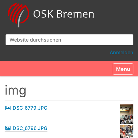
Website durchsuchen
Erweiterte Suche…
Anmelden
Toggle n
img
DSC_6779.JPG
DSC_6796.JPG