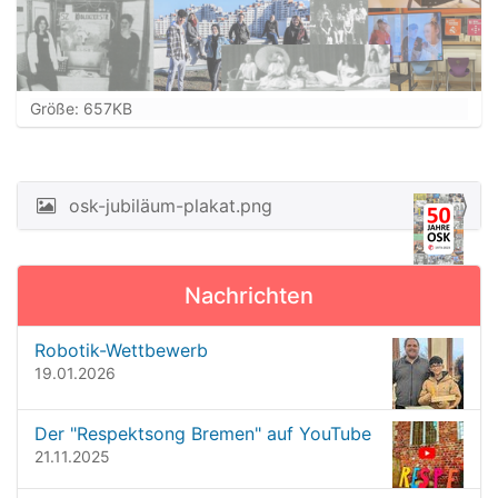
Z
Größe: 657KB
e
i
g
e
osk-jubiläum-plakat.png
N
B
a
i
l
v
d
Nachrichten
i
i
n
g
Robotik-Wettbewerb
v
a
19.01.2026
o
t
l
l
i
Der "Respektsong Bremen" auf YouTube
e
o
21.11.2025
r
G
n