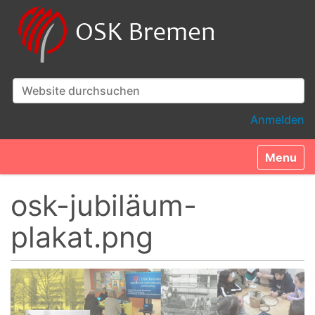
Website durchsuchen
Erweiterte Suche…
Anmelden
Toggle n
osk-jubiläum-
plakat.png