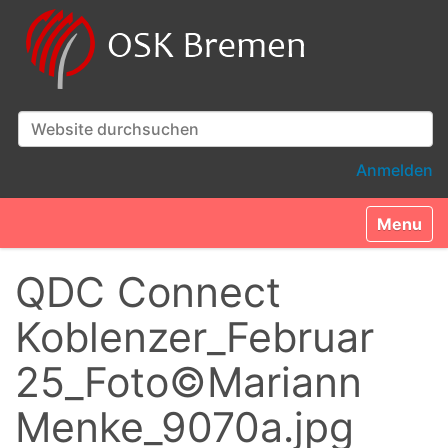
Website durchsuchen
Erweiterte Suche…
Anmelden
Toggle n
QDC Connect
Koblenzer_Februar
25_Foto©Mariann
Menke_9070a.jpg