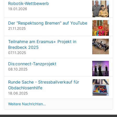
l
Robotik-Wettbewerb
d
19.01.2026
i
n
Der "Respektsong Bremen" auf YouTube
v
21.11.2025
o
l
l
Teilnahme am Erasmus+ Projekt in
e
Bredbeck 2025
r
07.11.2025
G
r
Dis:connect-Tanzprojekt
ö
08.10.2025
ß
e
…
Runde Sache - Stressballverkauf für
Obdachlosenhilfe
18.06.2025
Weitere Nachrichten…