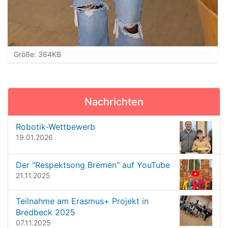
Z
Größe: 364KB
e
i
g
e
Nachrichten
B
i
l
Robotik-Wettbewerb
d
19.01.2026
i
n
Der "Respektsong Bremen" auf YouTube
v
21.11.2025
o
l
l
Teilnahme am Erasmus+ Projekt in
e
Bredbeck 2025
r
07.11.2025
G