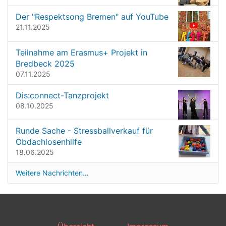
n
Der "Respektsong Bremen" auf YouTube
v
21.11.2025
o
l
l
Teilnahme am Erasmus+ Projekt in
e
Bredbeck 2025
r
07.11.2025
G
r
Dis:connect-Tanzprojekt
ö
08.10.2025
ß
e
…
Runde Sache - Stressballverkauf für
Obdachlosenhilfe
18.06.2025
Weitere Nachrichten…