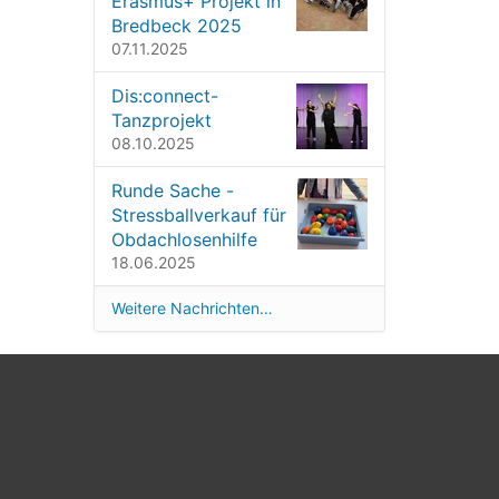
Erasmus+ Projekt in
Bredbeck 2025
07.11.2025
Dis:connect-
Tanzprojekt
08.10.2025
Runde Sache -
Stressballverkauf für
Obdachlosenhilfe
18.06.2025
Weitere Nachrichten…