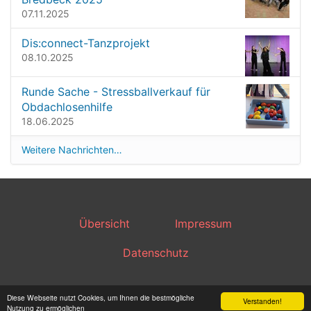
r
07.11.2025
G
r
Dis:connect-Tanzprojekt
ö
08.10.2025
ß
e
…
Runde Sache - Stressballverkauf für
Obdachlosenhilfe
18.06.2025
Weitere Nachrichten…
Übersicht
Impressum
Datenschutz
Powered by Plone & Python
Diese Webseite nutzt Cookies, um Ihnen die bestmögliche
Verstanden!
Nutzung zu ermöglichen