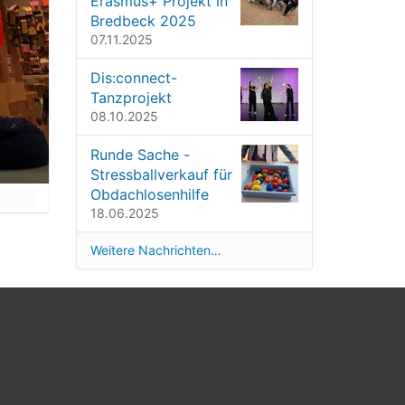
Erasmus+ Projekt in
Bredbeck 2025
07.11.2025
Dis:connect-
Tanzprojekt
08.10.2025
Runde Sache -
Stressballverkauf für
Obdachlosenhilfe
18.06.2025
Weitere Nachrichten…