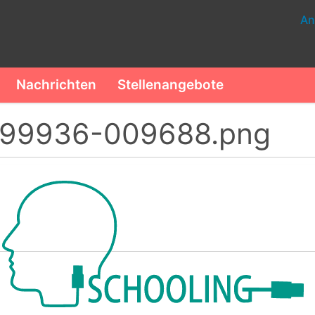
An
Nachrichten
Stellenangebote
99936-009688.png