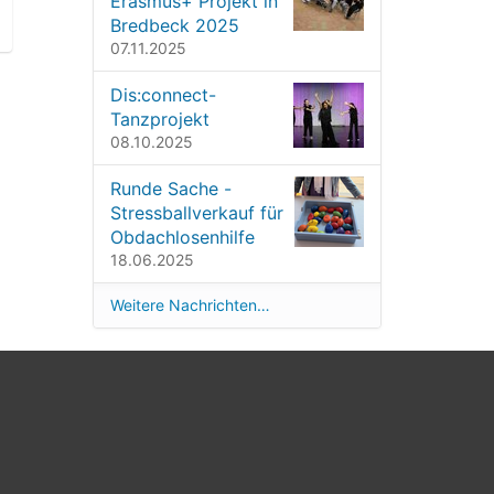
Erasmus+ Projekt in
Bredbeck 2025
07.11.2025
Dis:connect-
Tanzprojekt
08.10.2025
Runde Sache -
Stressballverkauf für
Obdachlosenhilfe
18.06.2025
Weitere Nachrichten…