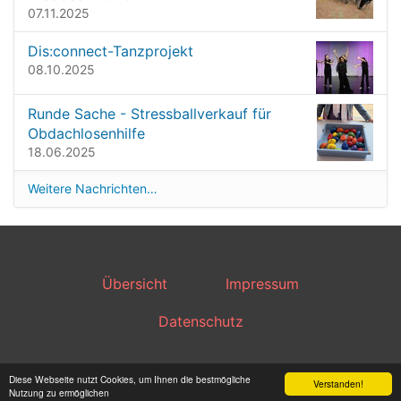
ß
07.11.2025
e
…
Dis:connect-Tanzprojekt
08.10.2025
Runde Sache - Stressballverkauf für
Obdachlosenhilfe
18.06.2025
Weitere Nachrichten…
Übersicht
Impressum
Datenschutz
Powered by Plone & Python
Diese Webseite nutzt Cookies, um Ihnen die bestmögliche
Verstanden!
Nutzung zu ermöglichen