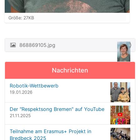
Z
Größe: 27KB
e
i
g
e
868869105.jpg
N
B
a
i
l
v
d
Nachrichten
i
i
n
g
Robotik-Wettbewerb
v
a
19.01.2026
o
t
l
l
i
Der "Respektsong Bremen" auf YouTube
e
o
21.11.2025
r
G
n
r
Teilnahme am Erasmus+ Projekt in
ö
Bredbeck 2025