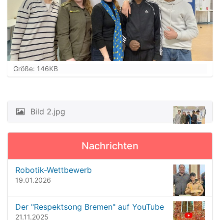
Z
Größe: 146KB
e
i
g
e
Bild 2.jpg
N
B
a
i
l
v
Nachrichten
d
i
i
n
g
Robotik-Wettbewerb
v
19.01.2026
a
o
t
l
l
Der "Respektsong Bremen" auf YouTube
i
e
21.11.2025