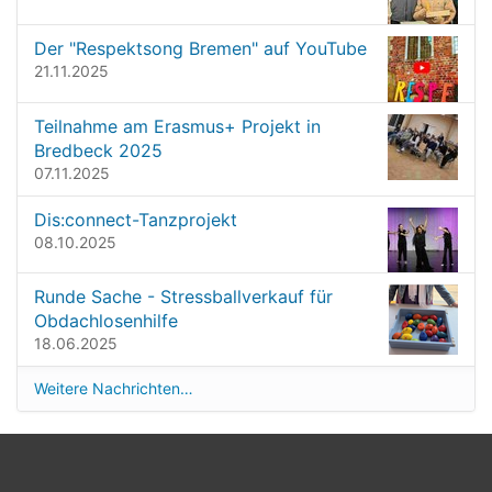
t
l
l
i
Der "Respektsong Bremen" auf YouTube
e
o
21.11.2025
r
G
n
r
Teilnahme am Erasmus+ Projekt in
ö
Bredbeck 2025
ß
07.11.2025
e
…
Dis:connect-Tanzprojekt
08.10.2025
Runde Sache - Stressballverkauf für
Obdachlosenhilfe
18.06.2025
Weitere Nachrichten…