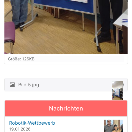
Z
Größe: 126KB
e
i
g
e
Bild 5.jpg
N
B
a
i
l
v
d
Nachrichten
i
i
n
g
Robotik-Wettbewerb
v
a
19.01.2026
o