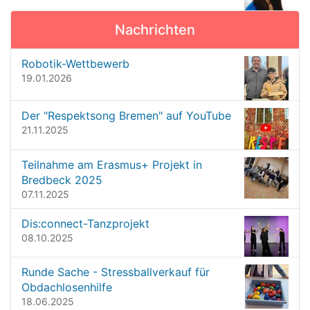
l
v
d
Nachrichten
i
i
n
g
Robotik-Wettbewerb
v
a
19.01.2026
o
t
l
l
i
Der "Respektsong Bremen" auf YouTube
e
o
21.11.2025
r
G
n
r
Teilnahme am Erasmus+ Projekt in
ö
Bredbeck 2025
ß
07.11.2025
e
…
Dis:connect-Tanzprojekt
08.10.2025
Runde Sache - Stressballverkauf für
Obdachlosenhilfe
18.06.2025