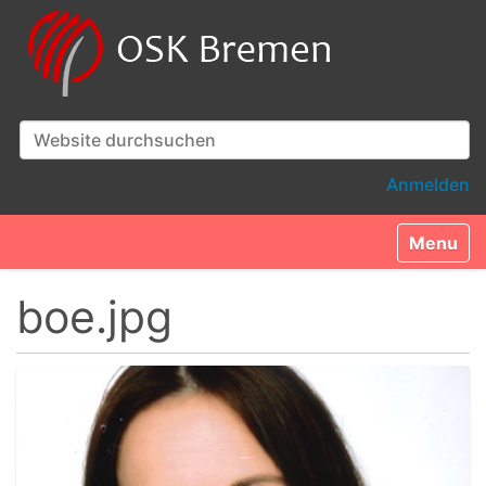
Website durchsuchen
Erweiterte Suche…
Anmelden
Toggle n
boe.jpg