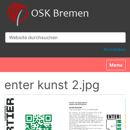
Website durchsuchen
Erweiterte Suche…
Anmelden
Toggle n
enter kunst 2.jpg