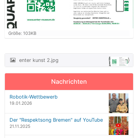
Z
Größe: 103KB
e
i
g
e
enter kunst 2.jpg
N
B
a
i
l
v
Nachrichten
d
i
i
n
g
Robotik-Wettbewerb
v
19.01.2026
a
o
t
l
l
Der "Respektsong Bremen" auf YouTube
i
e
21.11.2025
o
r
G