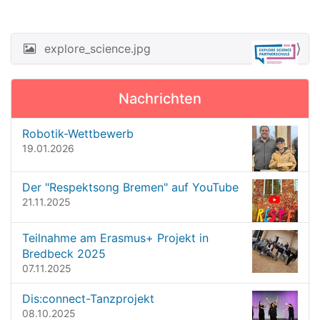
i
g
e
explore_science.jpg
N
B
a
i
l
v
Nachrichten
d
i
i
n
g
Robotik-Wettbewerb
v
19.01.2026
a
o
t
l
l
Der "Respektsong Bremen" auf YouTube
i
e
21.11.2025
o
r
G
n
Teilnahme am Erasmus+ Projekt in
r
Bredbeck 2025
ö
07.11.2025
ß
e
Dis:connect-Tanzprojekt
…
08.10.2025