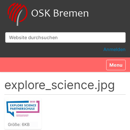
Website durchsuchen
Erweiterte Suche…
Anmelden
Toggle n
explore_science.jpg
Z
Größe: 6KB
e