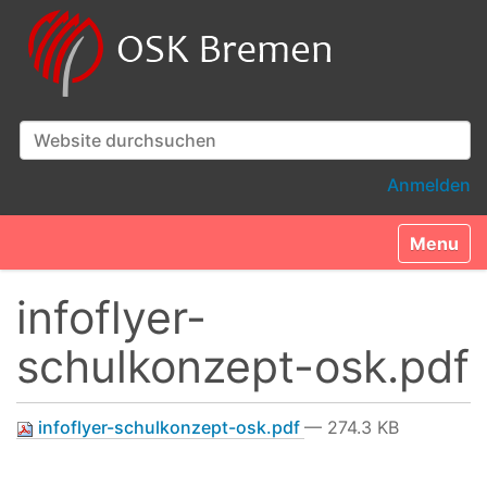
Website durchsuchen
Erweiterte Suche…
Anmelden
Toggle n
infoflyer-
schulkonzept-osk.pdf
infoflyer-schulkonzept-osk.pdf
— 274.3 KB