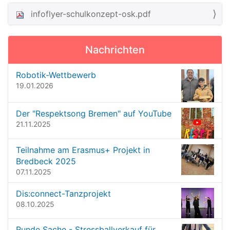
infoflyer-schulkonzept-osk.pdf
N
a
v
Nachrichten
i
g
Robotik-Wettbewerb
19.01.2026
a
t
Der "Respektsong Bremen" auf YouTube
i
21.11.2025
o
n
Teilnahme am Erasmus+ Projekt in
Bredbeck 2025
07.11.2025
Dis:connect-Tanzprojekt
08.10.2025
Runde Sache - Stressballverkauf für