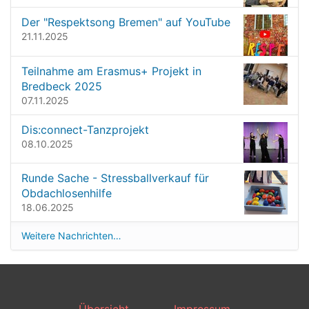
t
l
l
Der "Respektsong Bremen" auf YouTube
i
e
21.11.2025
o
r
G
n
Teilnahme am Erasmus+ Projekt in
r
Bredbeck 2025
ö
07.11.2025
ß
e
Dis:connect-Tanzprojekt
…
08.10.2025
Runde Sache - Stressballverkauf für
Obdachlosenhilfe
18.06.2025
Weitere Nachrichten…
Übersicht
Impressum