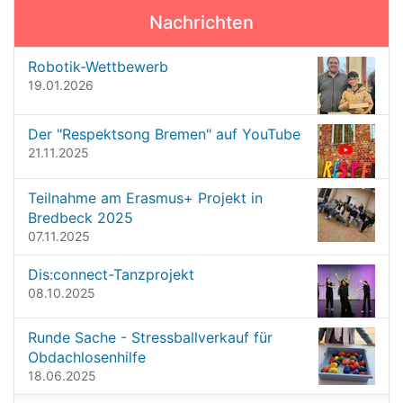
v
d
Nachrichten
i
i
n
g
Robotik-Wettbewerb
v
a
19.01.2026
o
t
l
l
i
Der "Respektsong Bremen" auf YouTube
e
o
21.11.2025
r
G
n
r
Teilnahme am Erasmus+ Projekt in
ö
Bredbeck 2025
ß
07.11.2025
e
…
Dis:connect-Tanzprojekt
08.10.2025
Runde Sache - Stressballverkauf für
Obdachlosenhilfe
18.06.2025