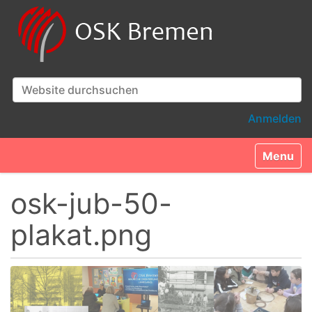
Website durchsuchen
Erweiterte Suche…
Anmelden
Toggle n
osk-jub-50-
plakat.png