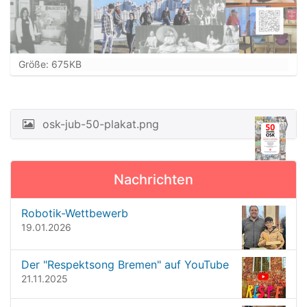
Z
Größe: 675KB
e
i
g
e
osk-jub-50-plakat.png
N
B
a
i
l
v
d
Nachrichten
i
i
n
g
Robotik-Wettbewerb
v
a
19.01.2026
o
t
l
l
i
Der "Respektsong Bremen" auf YouTube
e
o
21.11.2025
r
G
n