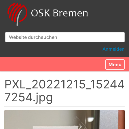
Website durchsuchen
Erweiterte Suche…
Anmelden
Toggle n
PXL_20221215_15244
7254.jpg