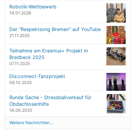
n
g
Robotik-Wettbewerb
v
19.01.2026
a
o
t
l
l
Der "Respektsong Bremen" auf YouTube
i
e
21.11.2025
o
r
G
n
Teilnahme am Erasmus+ Projekt in
r
Bredbeck 2025
ö
07.11.2025
ß
e
Dis:connect-Tanzprojekt
…
08.10.2025
Runde Sache - Stressballverkauf für
Obdachlosenhilfe
18.06.2025
Weitere Nachrichten…