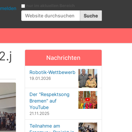
Website durchsuchen
nur im aktuellen Bereich
melden
Erweiterte Suche…
.j
Nachrichten
Robotik-Wettbewerb
19.01.2026
Der "Respektsong
Bremen" auf
YouTube
21.11.2025
Teilnahme am