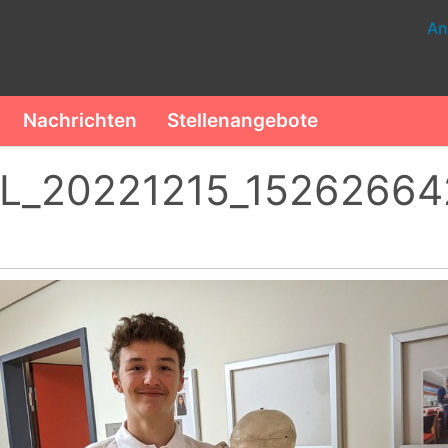
An
Nachrichten
Stellenangebote
L_20221215_152626642