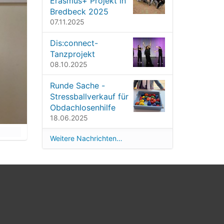
Erasmus+ Projekt in
Bredbeck 2025
07.11.2025
Dis:connect-
Tanzprojekt
08.10.2025
Runde Sache -
Stressballverkauf für
Obdachlosenhilfe
18.06.2025
Weitere Nachrichten…