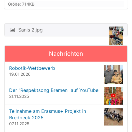
Z
Größe: 714KB
e
i
g
e
Sanis 2.jpg
N
B
a
i
l
v
d
Nachrichten
i
i
n
g
Robotik-Wettbewerb
v
a
19.01.2026
o
t
l
l
i
Der "Respektsong Bremen" auf YouTube
e
o
21.11.2025
r
G
n
r
Teilnahme am Erasmus+ Projekt in
ö
Bredbeck 2025
ß
07.11.2025
e