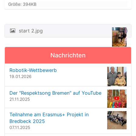
Z
Größe: 394KB
e
i
g
e
start 2.jpg
N
B
a
i
l
v
d
Nachrichten
i
i
n
g
Robotik-Wettbewerb
v
a
19.01.2026
o
t
l
l
i
Der "Respektsong Bremen" auf YouTube
e
o
21.11.2025
r
G
n
r
Teilnahme am Erasmus+ Projekt in
ö
Bredbeck 2025
ß
07.11.2025
e