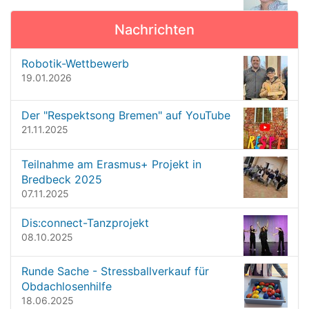
l
v
d
Nachrichten
i
i
n
g
Robotik-Wettbewerb
v
a
19.01.2026
o
t
l
l
i
Der "Respektsong Bremen" auf YouTube
e
o
21.11.2025
r
G
n
r
Teilnahme am Erasmus+ Projekt in
ö
Bredbeck 2025
ß
07.11.2025
e
…
Dis:connect-Tanzprojekt
08.10.2025
Runde Sache - Stressballverkauf für
Obdachlosenhilfe
18.06.2025