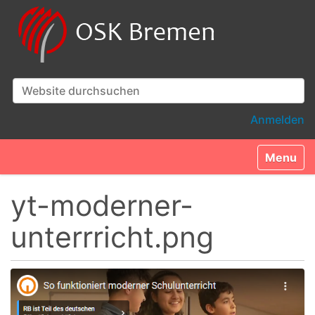
Website durchsuchen
Erweiterte Suche…
Anmelden
Toggle n
yt-moderner-
unterrricht.png