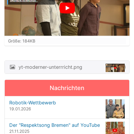
Z
Größe: 184KB
e
i
g
e
yt-moderner-unterrricht.png
N
B
a
i
l
v
Nachrichten
d
i
i
n
g
Robotik-Wettbewerb
v
19.01.2026
a
o
t
l
l
Der "Respektsong Bremen" auf YouTube
i
e
21.11.2025